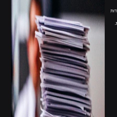
דות
.