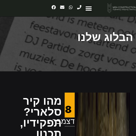
יצירת קשר
עמוד הבית
מאמרים ומידע
הבלוג שלנו
מהו קיר
8
סלארי?
דצמבר
תפקידיו,
תכנון