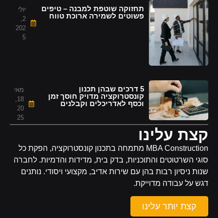
תחזוקה שוטפת למבנה – טיפים
יולי
פשוטים לשמירה ארוכת טווח
2,
202
5
5 דרכים שבהן תכנון
מאי
קונסטרוקציה מדויק חוסך זמן
18,
וכסף לאדריכלים וקבלנים
20
25
קצת עלינו
MBA Construction מתמחה בתכנון קונסטרוקציה, הפקת כל
סוגי השרטוטים והתוכניות, בדק בית, מדידות והדמיות. לחברה
שנות ניסיון רבות בהן עם שירות אדיב, מקצועי ויסודי. נותנים
דגש על עבודה מדוייקת.
קצת יותר עלינו