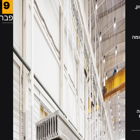
19
ק,
פברו
ומה
ה