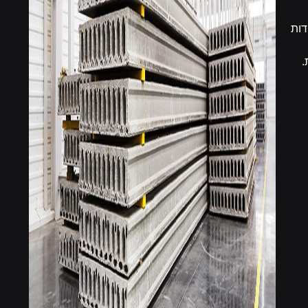
דות
.