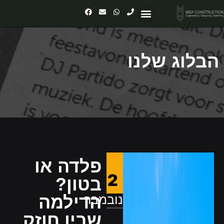
יצירת קשר
עמוד הבית
מאמרים ומידע
הבלוג שלנו
פלדה או
2
בטון?
נובמבר
הדילמה
שבין חוזק,